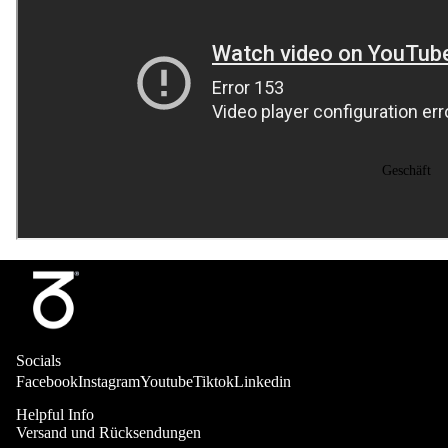
Geschäft
Jeans
Adult
Youth (20
Socials
- 26"in
Facebook
Instagram
Youtube
Tiktok
Linkedin
Waist)
Helpful Info
Heritage
Versand und Rücksendungen