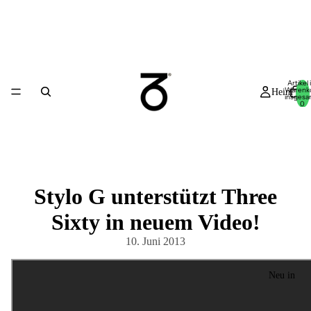
Artikel
Warenk
Heim
insgesa
0
Stylo G unterstützt Three
Sixty in neuem Video!
10. Juni 2013
Neu in