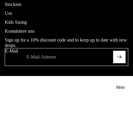
Collab
Stockists
Hose
Um
Adult
Kids Sizing
Sweatpant
Kontaktiere uns
s
Hop King
Sign up for a 10% discount code and to keep up to date with new
Heritage
drops.
E-Mail
Kurze
Hose
Adult
Youth (20
Mehr
- 26"in
Waist)
Heritage
Softgood
s