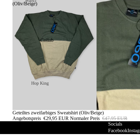
Waist)
(Oliv/Beige)
Heritage
Hose
Adult
Collab
Sweatpants
Heritage
Kurze Hose
Adult
Hop King
Youth (20 - 26"in
Waist)
Heritage
Ausverkauft
Geteiltes zweifarbiges Sweatshirt (Oliv/Beige)
Angebotspreis
€29,95 EUR
Normaler Preis
€47,95 EUR
Socials
Softgoods
Facebook
Insta
T-Shirts