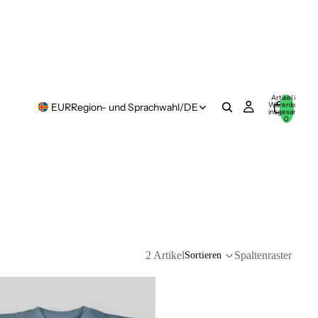
Artikel im
Warenkorb
EUR
Region- und Sprachwahl
/
DE
insgesamt:
0
2 Artikel
Spaltenraster
Sortieren