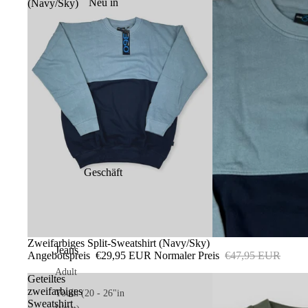
Neu in
(Navy/Sky)
Geschäft
Ausverkauft
Zweifarbiges Split-Sweatshirt (Navy/Sky)
Jeans
Angebotspreis
€29,95 EUR
Normaler Preis
€47,95 EUR
Adult
Geteiltes
zweifarbiges
Youth (20 - 26"in
Sweatshirt