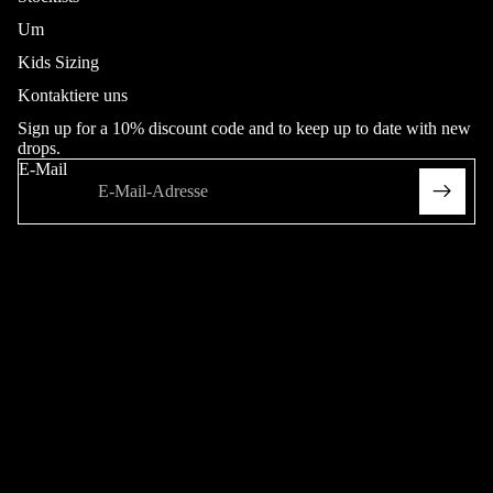
Um
Jeans
Kids Sizing
Kontaktiere uns
Adult
Sign up for a 10% discount code and to keep up to date with new
Youth (20
drops.
Collab
- 26"in
E-Mail
Waist)
Heritage
Hop King
Hose
Adult
Sweatpant
Mehr
s
Heritage
Kurze
Hose