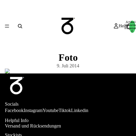
Artikel
Warenk
Heim
insgesa
0
Foto
9. Juli 2014
Neu in
Socials
Facebook
Instagram
Youtube
Tiktok
Linkedin
Helpful Info
Versand und Rücksendungen
Geschäft
Stockists